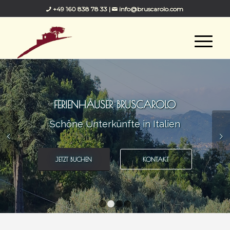
+49 160 838 78 33
|
info@bruscarolo.com
FERIENHÄUSER BRUSCAROLO
Schöne Unterkünfte in Italien
Weiter
JETZT BUCHEN
KONTAKT
1
2
3
4